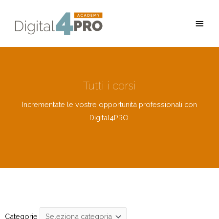
Vai
Men
al
princ
contenuto
Tutti i corsi
Incrementate le vostre opportunità professionali con
Digital4PRO.
Categorie