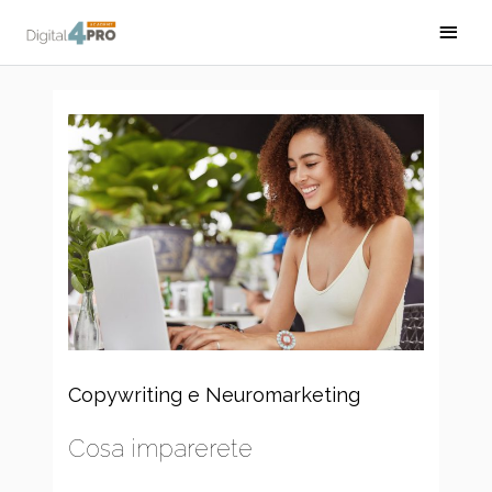
Vai
Men
al
princ
contenuto
Copywriting e Neuromarketing
Cosa imparerete